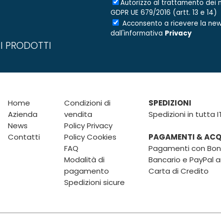
Autorizzo al trattamento dei m
GDPR UE 679/2016 (artt. 13 e 14)
Acconsento a ricevere la new
dall'informativa
Privacy
I PRODOTTI
Home
Condizioni di
SPEDIZIONI
Azienda
vendita
Spedizioni in tutta I
News
Policy Privacy
Contatti
Policy Cookies
PAGAMENTI & ACQU
FAQ
Pagamenti con Boni
Modalità di
Bancario e PayPal 
pagamento
Carta di Credito
Spedizioni sicure