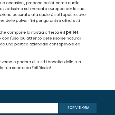
e sue occasioni, propone pellet come quello
rezzatissimo sul mercato europeo per la sua
razione accurata alla quale è sottoposto, che
e delle polveri fini per garantire cilindretti
o che compone la nostra offerta è il
pellet
o con l'uso più attento delle risorse naturali
endo una politica aziendale consapevole ed
inverno e godere di tutti i benefici della tua
 la tua scorta da Edil Riccio!