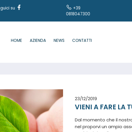
guici su
+39
0818047300
HOME
AZIENDA
NEWS
CONTATTI
23/12/2019
VIENI A FARE LA 
Dal momento che il nostr
nel proporvi un ampio as