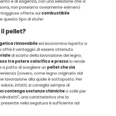
mento e di esigenza, con una selezione che vi
ersona, non possiamo ovviamente esimerci
vantaggiose offerte sul
combustibile
e questo tipo di stufe!
il pellet?
getica rinnovabile
ed economica rispetto a
più offre il vantaggio di essere ottenuto
eriale
di scarto della lavorazione del legno.
so tra potere calorifico e prezzo
lo rende
a a patto di scegliere un
pellet che sia
enienza (ovvero, come legno originario dal
e lavorazione alla quale è sottoposto. Per
 salute, infatti, si consiglia sempre di
non contenga sostanze chimiche
o colle per
ilindretti", una caratteristica che la
presente nella segatura è sufficiente ad