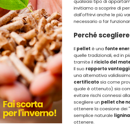
qualsiasi tipo di apparta
invitiamo a scoprire di p
dall'offrirvi anche le più 
necessario a far funzionar
Perché scegliere 
Il
pellet
è una
fonte ener
quelle tradizionali, ed in 
tramite il
riciclo del mat
Il suo
rapporto vantaggio
una alternativa validissim
certificato
sia come prov
quale è ottenuto) sia com
evitare rischi connessi alla
scegliere un
pellet che 
ottenere la coesione dei "c
semplice naturale
lignina
ottenere.