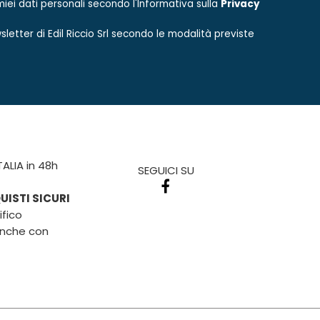
iei dati personali secondo l'Informativa sulla
Privacy
sletter di
Edil Riccio Srl
secondo le modalità previste
TALIA in 48h
SEGUICI SU
ISTI SICURI
fico
anche con