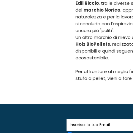
Edil Riccio
, tra le divers
del
marchio Norica
, app
naturalezza e per la lavo
si conclude con l'aspirazion
ancora più "puliti".
Un altro marchio di riliev
Holz BioPellets
, realizzat
disponibili e quindi segu
ecosostenibile.
Per affrontare al meglio l'
stufa a pellet, vieni a fare