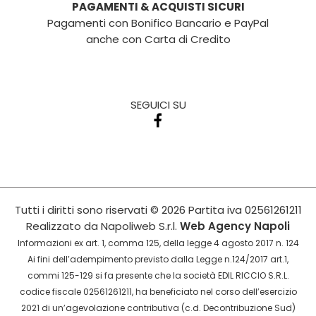
PAGAMENTI & ACQUISTI SICURI
Pagamenti con Bonifico Bancario e PayPal
anche con Carta di Credito
SEGUICI SU
Tutti i diritti sono riservati
© 2026
Partita iva
02561261211
Realizzato da
Napoliweb S.r.l.
Web Agency Napoli
Informazioni ex art. 1, comma 125, della legge 4 agosto 2017 n. 124
Ai fini dell’adempimento previsto dalla Legge n.124/2017 art.1,
commi 125-129 si fa presente che la società EDIL RICCIO S.R.L.
codice fiscale 02561261211, ha beneficiato nel corso dell’esercizio
2021 di un’agevolazione contributiva (c.d. Decontribuzione Sud)