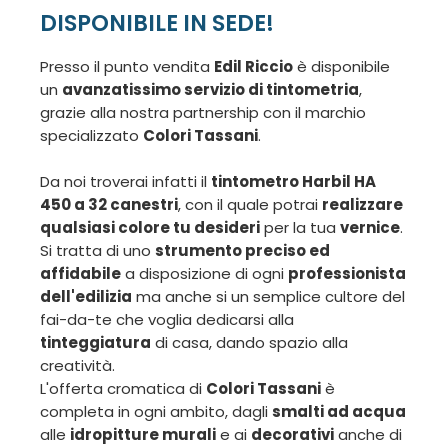
DISPONIBILE IN SEDE!
Presso il punto vendita
Edil Riccio
è disponibile
un
avanzatissimo servizio di tintometria
,
grazie alla nostra partnership con il marchio
specializzato
Colori Tassani
.
Da noi troverai infatti il
tintometro Harbil HA
450 a 32 canestri
, con il quale potrai
realizzare
qualsiasi colore tu desideri
per la tua
vernice
.
Si tratta di uno
strumento preciso ed
affidabile
a disposizione di ogni
professionista
dell'edilizia
ma anche si un semplice cultore del
fai-da-te che voglia dedicarsi alla
tinteggiatura
di casa, dando spazio alla
creatività.
L'offerta cromatica di
Colori Tassani
è
completa in ogni ambito, dagli
smalti ad acqua
alle
idropitture murali
e ai
decorativi
anche di