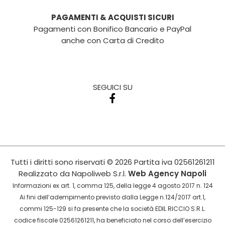
PAGAMENTI & ACQUISTI SICURI
Pagamenti con Bonifico Bancario e PayPal
anche con Carta di Credito
SEGUICI SU
Tutti i diritti sono riservati
© 2026
Partita iva
02561261211
Realizzato da
Napoliweb S.r.l.
Web Agency Napoli
Informazioni ex art. 1, comma 125, della legge 4 agosto 2017 n. 124
Ai fini dell’adempimento previsto dalla Legge n.124/2017 art.1,
commi 125-129 si fa presente che la società EDIL RICCIO S.R.L.
codice fiscale 02561261211, ha beneficiato nel corso dell’esercizio