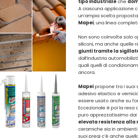
tipo industriale
che
dom
A ciascuna applicazione 
un’ampia scelta propost
Mapei
, una linea complet
Non sono coinvolte solo o
siliconi, ma anche quelle r
giunti tramite la sigilla
dall’industria automobilisti
quali quelli di condiziona
ancora.
Mapei
propone tra i suoi sili
adesivo elastico e vernici
essere usato anche su fon
Eccezionale è poi la resa 
puro apprezzatissimo dai pr
elevata resistenza alla
ceramiche sia in ambienti 
suoi pregi c’è anche quello