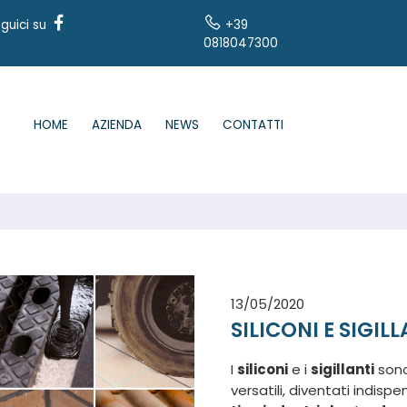
guici su
+39
0818047300
HOME
AZIENDA
NEWS
CONTATTI
13/05/2020
SILICONI E SIGIL
I
siliconi
e i
sigillanti
sono
versatili, diventati indisp