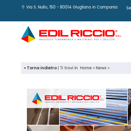
Via S. Nullo, 150 - 80014 Giugliano in Campania
Se
« Torna indietro
|
Ti trovi in
Home
»
News
»