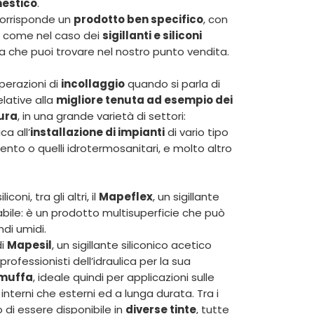
estico
.
corrisponde un
prodotto ben specifico
, con
a come nel caso dei
sigillanti e siliconi
a che puoi trovare nel nostro punto vendita.
perazioni di
incollaggio
quando si parla di
elative alla
migliore tenuta ad esempio dei
tura
, in una grande varietà di settori:
ca all’
installazione di impianti
di vario tipo
mento o quelli idrotermosanitari, e molto altro
coni, tra gli altri, il
Mapeflex
, un sigillante
abile: è un prodotto multisuperficie che può
di umidi.
di
Mapesil
, un sigillante siliconico acetico
ofessionisti dell’idraulica per la sua
 muffa
, ideale quindi per applicazioni sulle
interni che esterni ed a lunga durata. Tra i
 di essere disponibile in
diverse tinte
, tutte