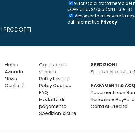
Autorizzo al trattamento dei m
GDPR UE 679/2016 (artt. 13 e 14)
Acconsento a ricevere la new
dall'informativa
Privacy
I PRODOTTI
Home
Condizioni di
SPEDIZIONI
Azienda
vendita
Spedizioni in tutta I
News
Policy Privacy
Contatti
Policy Cookies
PAGAMENTI & ACQU
FAQ
Pagamenti con Boni
Modalità di
Bancario e PayPal 
pagamento
Carta di Credito
Spedizioni sicure