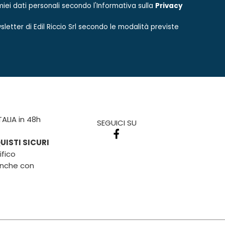
iei dati personali secondo l'Informativa sulla
Privacy
sletter di
Edil Riccio Srl
secondo le modalità previste
TALIA in 48h
SEGUICI SU
ISTI SICURI
fico
anche con