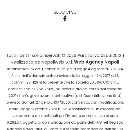
SEGUICI SU
Tutti i diritti sono riservati
© 2026
Partita iva
02561261211
Realizzato da
Napoliweb S.r.l.
Web Agency Napoli
Informazioni ex art. 1, comma 125, della legge 4 agosto 2017 n. 124
Ai fini dell’adempimento previsto dalla Legge n.124/2017 art.1,
commi 125-129 si fa presente che la società EDIL RICCIO S.R.L.
codice fiscale 02561261211, ha beneficiato nel corso dell’esercizio
2021 di un’agevolazione contributiva (c.d. Decontribuzione Sud)
prevista dall’art. 27 del D.L. 104/2020, convertito, con modificazioni,
dalla Legge 13 ottobre 2020 n. 126, consistente in un esonero dal
versamento dei contributi per l’importo complessivo di euro
6.282,57, oggetto di comunicazione da parte dell’INPS nel Registro
Nazionale degli aiuti di Stato, cui si rinvia per maggiori dettagli, in