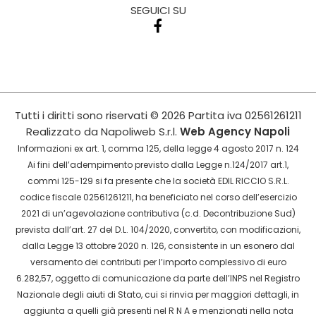
SEGUICI SU
Tutti i diritti sono riservati
© 2026
Partita iva
02561261211
Realizzato da
Napoliweb S.r.l.
Web Agency Napoli
Informazioni ex art. 1, comma 125, della legge 4 agosto 2017 n. 124
Ai fini dell’adempimento previsto dalla Legge n.124/2017 art.1,
commi 125-129 si fa presente che la società EDIL RICCIO S.R.L.
codice fiscale 02561261211, ha beneficiato nel corso dell’esercizio
2021 di un’agevolazione contributiva (c.d. Decontribuzione Sud)
prevista dall’art. 27 del D.L. 104/2020, convertito, con modificazioni,
dalla Legge 13 ottobre 2020 n. 126, consistente in un esonero dal
versamento dei contributi per l’importo complessivo di euro
6.282,57, oggetto di comunicazione da parte dell’INPS nel Registro
Nazionale degli aiuti di Stato, cui si rinvia per maggiori dettagli, in
aggiunta a quelli già presenti nel R N A e menzionati nella nota