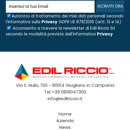
Autorizzo al trattamento dei miei dati personali secondo
l'Informativa sulla
Privacy
GDPR UE 679/2016 (artt. 13 e 14)
Acconsento a ricevere la newsletter di
Edil Riccio Srl
secondo le modalità previste dall'informativa
Privacy
Via S. Nullo, 150 - 80014 Giugliano in Campania
Tel
+39 0818047300
info@edilriccio.it
Home
Azienda
News