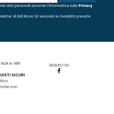
iei dati personali secondo l'Informativa sulla
Privacy
sletter di
Edil Riccio Srl
secondo le modalità previste
TALIA in 48h
SEGUICI SU
ISTI SICURI
fico
anche con