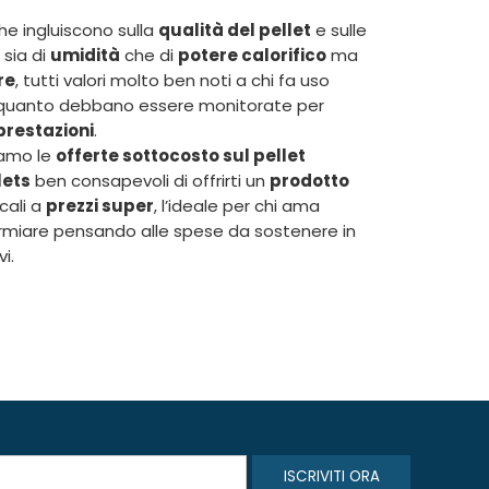
che ingluiscono sulla
qualità del pellet
e sulle
 sia di
umidità
che di
potere calorifico
ma
re
, tutti valori molto ben noti a chi fa uso
quanto debbano essere monitorate per
 prestazioni
.
niamo le
offerte sottocosto sul pellet
lets
ben consapevoli di offrirti un
prodotto
cali a
prezzi super
, l’ideale per chi ama
armiare pensando alle spese da sostenere in
i.