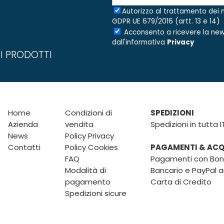
Autorizzo al trattamento dei m
GDPR UE 679/2016 (artt. 13 e 14)
Acconsento a ricevere la new
dall'informativa
Privacy
I PRODOTTI
Home
Condizioni di
SPEDIZIONI
Azienda
vendita
Spedizioni in tutta I
News
Policy Privacy
Contatti
Policy Cookies
PAGAMENTI & ACQU
FAQ
Pagamenti con Boni
Modalità di
Bancario e PayPal 
pagamento
Carta di Credito
Spedizioni sicure