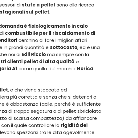
ssessori di
stufe a pellet
sono alla ricerca
stagionali sul pellet
.
domanda è fisiologicamente in calo
 di
combustibile per il riscaldamento di
enditori
cerchino di fare i migliori affari
 in grandi quantità e
sottocosto
, ed è una
che noi di
Edil Riccio
ma sempre con la
tri clienti pellet di alta qualità
e
oria A1
come quello del marchio
Norica
llet
, e che viene stoccato ed
ra più corretta e senza che si deteriori o
he è abbastanza facile, perché è sufficiente
za di troppa segatura o di pellet sbriciolato
otto di scarsa compattezza) da affiancare
con il quale controlllare la
rigidità dei
devono spezzarsi tra le dita agevolmente.