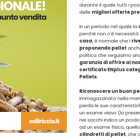
durante il quale tutti i po
delle
migliori offerte pre
In un periodo nel quale la
perché non c’è necessità
casa
, è normale che i
riv
proponendo pellet
anche
politica che seguiamo an
garanzia di offrire ai nos
certificato ENplus categ
Pellets
.
Riconoscere un buon pe
immagazzinato nella manie
perda le sue caratteristic
un esame visivo (la presen
nei sacchi indica un prod
ad un esame fisico, quello 
cilindretti di pellet
, che 