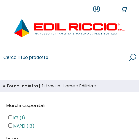
« Torna indietro
|
Ti trovi in
Home
»
Edilizia
»
Marchi disponibili
K2 (1)
MAPEI (13)
Linee